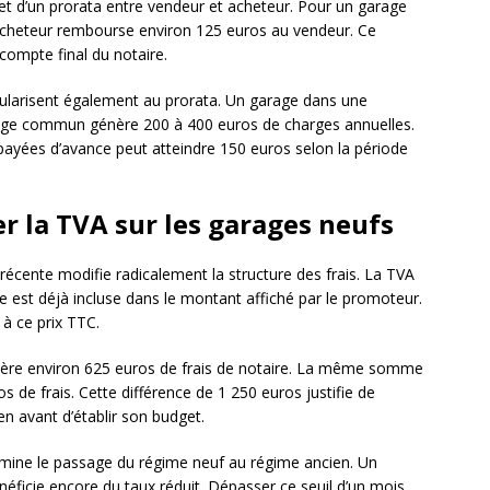
bjet d’un prorata entre vendeur et acheteur. Pour un garage
l’acheteur rembourse environ 125 euros au vendeur. Ce
compte final du notaire.
ularisent également au prorata. Un garage dans une
irage commun génère 200 à 400 euros de charges annuelles.
yées d’avance peut atteindre 150 euros selon la période
er la TVA sur les garages neufs
récente modifie radicalement la structure des frais. La TVA
lle est déjà incluse dans le montant affiché par le promoteur.
 à ce prix TTC.
ère environ 625 euros de frais de notaire. La même somme
s de frais. Cette différence de 1 250 euros justifie de
ien avant d’établir son budget.
mine le passage du régime neuf au régime ancien. Un
énéficie encore du taux réduit. Dépasser ce seuil d’un mois