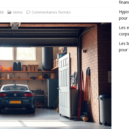
finan
Hypot
66
Immo
Commentaires fermés
pour 
Les e
corp
Les b
pour 