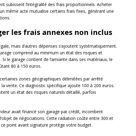
subissent l’intégralité des frais proportionnels. Acheter
n même acte mutualise certains frais fixes, générant une
tions.
er les frais annexes non inclus
 légale, mais d’autres dépenses s’ajoutent systématiquement.
 garage comprend au minimum un état des risques et
. Si le garage contient de l’amiante dans ses matériaux, le
ûtant 80 à 150 euros.
 certaines zones géographiques délimitées par arrêté
e la vente. Ce diagnostic spécifique ajoute 100 à 200 euros.
ent un état des risques naturels détaillé, parfois
endeur avait financé son garage par crédit, incombent
’objet de négociations. Cette radiation coûte entre 300 et
er ce point avant signature protège votre budget.