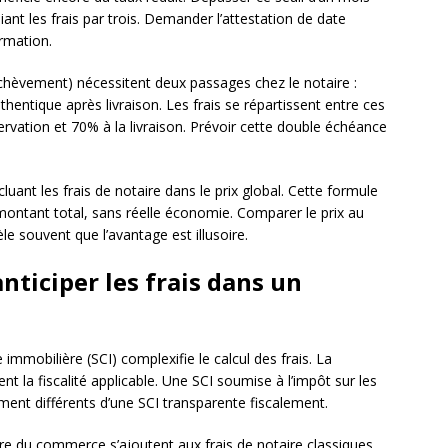
iant les frais par trois. Demander l’attestation de date
rmation.
chèvement) nécessitent deux passages chez le notaire :
thentique après livraison. Les frais se répartissent entre ces
rvation et 70% à la livraison. Prévoir cette double échéance
uant les frais de notaire dans le prix global. Cette formule
e montant total, sans réelle économie. Comparer le prix au
le souvent que l’avantage est illusoire.
nticiper les frais dans un
e immobilière (SCI) complexifie le calcul des frais. La
nt la fiscalité applicable. Une SCI soumise à l’impôt sur les
ement différents d’une SCI transparente fiscalement.
stre du commerce s’ajoutent aux frais de notaire classiques.